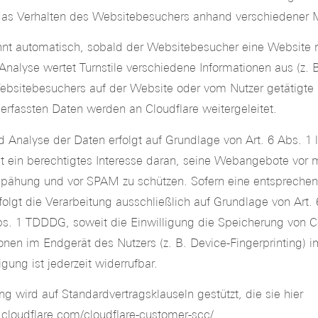
e das Verhalten des Websitebesuchers anhand verschiedener
nt automatisch, sobald der Websitebesucher eine Website m
ur Analyse wertet Turnstile verschiedene Informationen aus (z. 
ebsitebesuchers auf der Website oder vom Nutzer getätig
 erfassten Daten werden an Cloudflare weitergeleitet.
 Analyse der Daten erfolgt auf Grundlage von Art. 6 Abs. 1 
t ein berechtigtes Interesse daran, seine Webangebote vor 
spähung und vor SPAM zu schützen. Sofern eine entsprechen
olgt die Verarbeitung ausschließlich auf Grundlage von Art. 6
. 1 TDDDG, soweit die Einwilligung die Speicherung von C
tionen im Endgerät des Nutzers (z. B. Device-Fingerprinting
igung ist jederzeit widerrufbar.
g wird auf Standardvertragsklauseln gestützt, die sie hier
cloudflare.com/cloudflare-customer-scc/
.