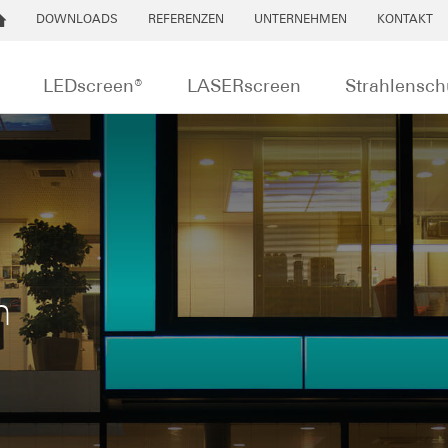
DOWNLOADS
REFERENZEN
UNTERNEHMEN
KONTAKT
LEDscreen®
LASERscreen
Strahlensch
m