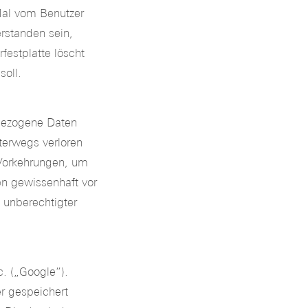
Mal vom Benutzer
rstanden sein,
rfestplatte löscht
soll.
bezogene Daten
terwegs verloren
 Vorkehrungen, um
en gewissenhaft vor
 unberechtigter
. („Google“).
r gespeichert