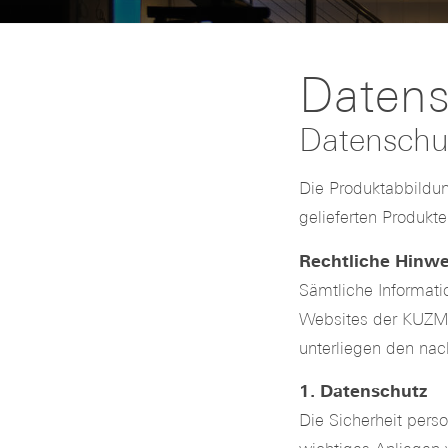
Datens
Datenschut
Die Produktabbildun
gelieferten Produkt
Rechtliche Hinwe
Sämtliche Informat
Websites der KUZM
unterliegen den na
1. Datenschutz
Die Sicherheit per