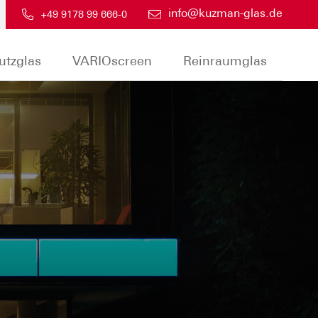
info@kuzman-glas.de
+49 9178 99 666-0
utzglas
VARIOscreen
Reinraumglas