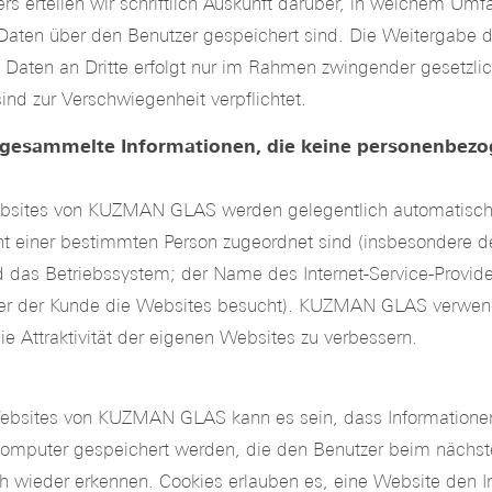
rs erteilen wir schriftlich Auskunft darüber, in welchem Umf
aten über den Benutzer gespeichert sind. Die Weitergabe d
aten an Dritte erfolgt nur im Rahmen zwingender gesetzlich
ind zur Verschwiegenheit verpflichtet.
 gesammelte Informationen, die keine personenbez
ebsites von KUZMAN GLAS werden gelegentlich automatisch
ht einer bestimmten Person zugeordnet sind (insbesondere d
d das Betriebssystem; der Name des Internet-Service-Provid
er der Kunde die Websites besucht). KUZMAN GLAS verwen
e Attraktivität der eigenen Websites zu verbessern.
bsites von KUZMAN GLAS kann es sein, dass Informationen
Computer gespeichert werden, die den Benutzer beim nächs
 wieder erkennen. Cookies erlauben es, eine Website den I