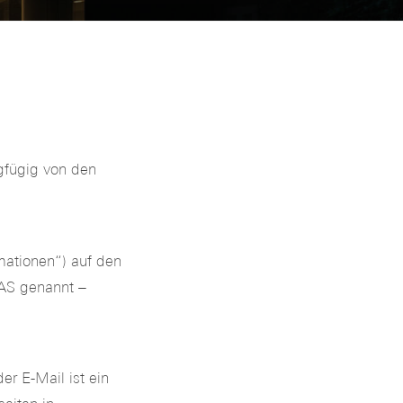
gfügig von den
mationen“) auf den
S genannt –
r E-Mail ist ein