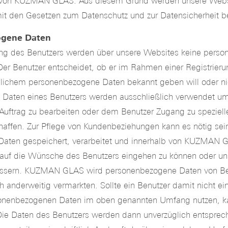
n von KUZMAN GLAS. Aus diesem Grund werden unsere Webs
t den Gesetzen zum Datenschutz und zur Datensicherheit be
ogene Daten
g des Benutzers werden über unsere Websites keine pers
er Benutzer entscheidet, ob er im Rahmen einer Registrier
nlichem personenbezogene Daten bekannt geben will oder ni
Daten eines Benutzers werden ausschließlich verwendet um
Auftrag zu bearbeiten oder dem Benutzer Zugang zu speziell
affen. Zur Pflege von Kundenbeziehungen kann es nötig sei
aten gespeichert, verarbeitet und innerhalb von KUZMAN 
auf die Wünsche des Benutzers eingehen zu können oder un
essern. KUZMAN GLAS wird personenbezogene Daten von Be
h anderweitig vermarkten. Sollte ein Benutzer damit nicht ei
sonenbezogenen Daten im oben genannten Umfang nutzen, ka
. Die Daten des Benutzers werden dann unverzüglich entsprec