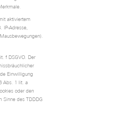
 Merkmale.
it aktiviertem
B. IP-Adresse,
te Mausbewegungen).
lit. f DSGVO. Der
missbräuchlicher
de Einwilligung
 Abs. 1 lit. a
ookies oder den
) im Sinne des TDDDG