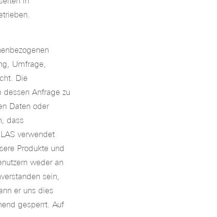
eiten in
trieben.
onenbezogenen
ung, Umfrage,
cht. Die
 dessen Anfrage zu
en Daten oder
n, dass
GLAS verwendet
sere Produkte und
nutzern weder an
nverstanden sein,
nn er uns dies
hend gesperrt. Auf