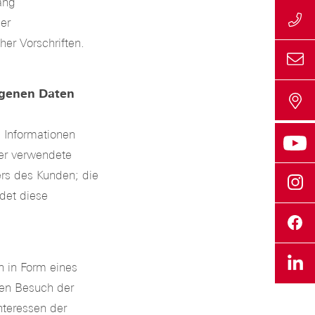
ang
er
er Vorschriften.
ogenen Daten
 Informationen
er verwendete
ers des Kunden; die
det diese
 in Form eines
ten Besuch der
nteressen der