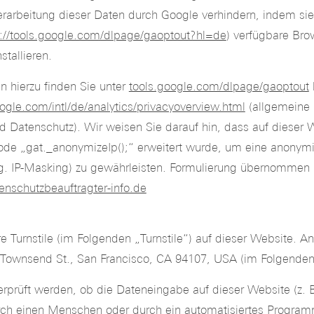
rarbeitung dieser Daten durch Google verhindern, indem si
p://tools.google.com/dlpage/gaoptout?hl=de
) verfügbare Bro
stallieren.
n hierzu finden Sie unter
tools.google.com/dlpage/gaoptout
gle.com/intl/de/analytics/privacyoverview.html
(allgemeine 
d Datenschutz). Wir weisen Sie darauf hin, dass auf dieser
de „gat._anonymizeIp();“ erweitert wurde, um eine anonymi
og. IP-Masking) zu gewährleisten. Formulierung übernommen
enschutzbeauftragter-info.de
e Turnstile (im Folgenden „Turnstile“) auf dieser Website. Anb
1 Townsend St., San Francisco, CA 94107, USA (im Folgenden 
berprüft werden, ob die Dateneingabe auf dieser Website (z. 
rch einen Menschen oder durch ein automatisiertes Programm