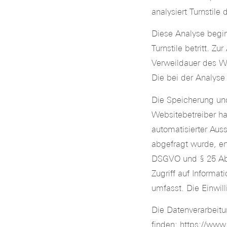
analysiert Turnstil
Diese Analyse begin
Turnstile betritt. Z
Verweildauer des W
Die bei der Analyse
Die Speicherung und
Websitebetreiber ha
automatisierter Aus
abgefragt wurde, erf
DSGVO und § 25 Abs
Zugriff auf Informa
umfasst. Die Einwill
Die Datenverarbeitun
finden:
https://www.