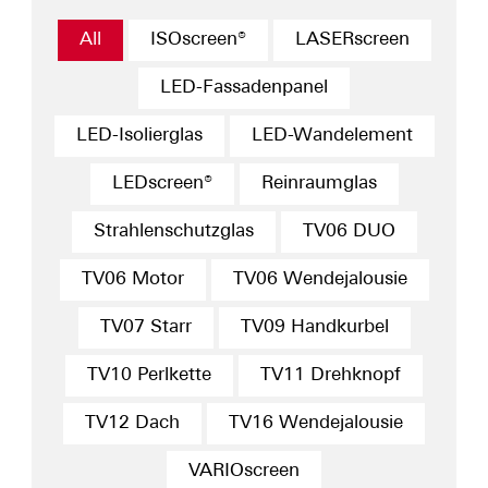
All
ISOscreen®
LASERscreen
LED-Fassadenpanel
LED-Isolierglas
LED-Wandelement
LEDscreen®
Reinraumglas
Strahlenschutzglas
TV06 DUO
TV06 Motor
TV06 Wendejalousie
TV07 Starr
TV09 Handkurbel
TV10 Perlkette
TV11 Drehknopf
TV12 Dach
TV16 Wendejalousie
VARIOscreen