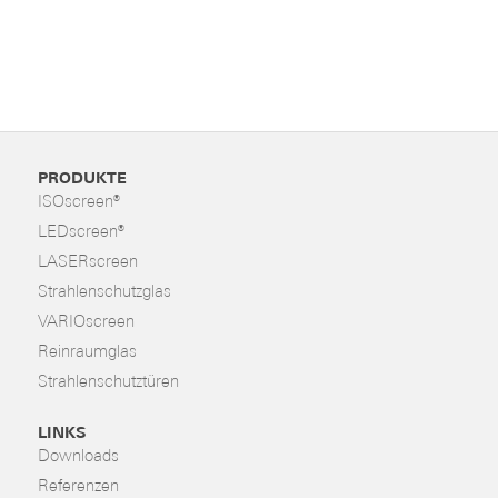
PRODUKTE
ISOscreen®
LEDscreen®
LASERscreen
Strahlenschutzglas
VARIOscreen
Reinraumglas
Strahlenschutztüren
LINKS
Downloads
Referenzen