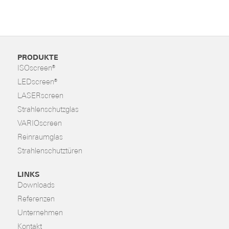
PRODUKTE
ISOscreen®
LEDscreen®
LASERscreen
Strahlenschutzglas
VARIOscreen
Reinraumglas
Strahlenschutztüren
LINKS
Downloads
Referenzen
Unternehmen
Kontakt