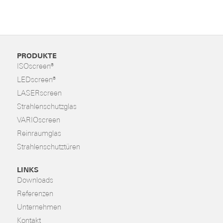
PRODUKTE
ISOscreen®
LEDscreen®
LASERscreen
Strahlenschutzglas
VARIOscreen
Reinraumglas
Strahlenschutztüren
LINKS
Downloads
Referenzen
Unternehmen
Kontakt